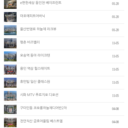
e편한세상 동인천 베이프런트
01-20
마포에피트어바닉
01-20
울산번영로 하늘채 라크뷰
01-20
평촌 비즈밸리
11-05
오송역 동아 라이크텐
11-05
용인 역삼 힐스테이트
11-05
휴먼빌 일산 클래스원
11-05
시화 MTV 푸르지오 디오션
11-05
구미인동 코오롱하늘채디어반2차
04-08
천안직산 금호어울림 베스트엘
04-08