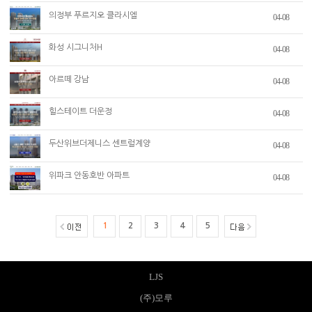
의정부 푸르지오 클라시엘
04-08
화성 시그니처H
04-08
아르떼 강남
04-08
힐스테이트 더운정
04-08
두산위브더제니스 센트럴계양
04-08
위파크 안동호반 아파트
04-08
1
2
3
4
5
LJS
(주)모루