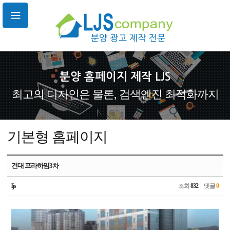
분양 홈페이지 제작 LJS
최고의 디자인은 물론, 검색엔진 최적화까지
기본형 홈페이지
건대 프라하임3차
ljs
조회
832
댓글
0