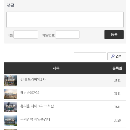
댓글
이름
비밀번호
제목
등록일
건대 프라하임3차
03-11
테넌바움294
03-11
휴리움 레이크파크 서산
03-11
곤지암역 제일풍경채
01-20