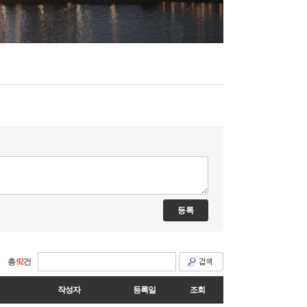
총
92
건
작성자
등록일
조회