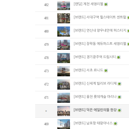
[랜딩] 제천 세영리첼
482
[브랜드] 서대구역 힐스테이트 센트럴
481
[브랜드] 연신내 양우내안애 퍼스티지
480
[브랜드] 장락동 에듀퍼스트 세영리첼
479
[브랜드] 경기광주역 드림시티
478
[브랜드] 서초 르니드
473
[브랜드] 신세계 빌리브 라디체
472
[브랜드] 웅천 롯데캐슬 마리나
471
[브랜드] 덕은 에일린의뜰 한강
[브랜드] 남포항 태왕아너스
469