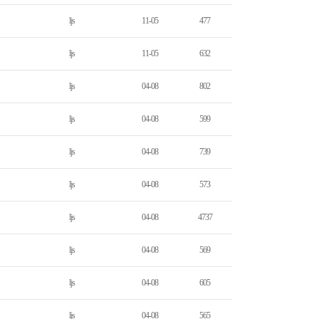
ljs
11-05
477
ljs
11-05
632
ljs
04-08
802
ljs
04-08
599
ljs
04-08
739
ljs
04-08
573
ljs
04-08
4737
ljs
04-08
569
ljs
04-08
605
ljs
04-08
565