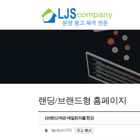
랜딩/브랜드형 홈페이지
[브랜드] 덕은 에일린의뜰 한강
ljs
http://ljs.kr/c/?470