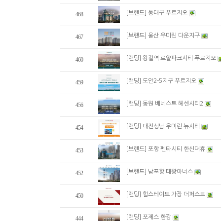
[브랜드] 동대구 푸르지오
468
[브랜드] 울산 우미린 다운지구
467
[랜딩] 왕길역 로얄파크시티 푸르지오
460
[랜딩] 도안2-5지구 푸르지오
459
[랜딩] 동원 베네스트 헤센시티2
456
[랜딩] 대전성남 우미린 뉴시티
454
[브랜드] 포항 펜타시티 한신더휴
453
[브랜드] 남포항 태왕아너스
452
[랜딩] 힐스테이트 가장 더퍼스트
450
[랜딩] 포제스 한강
444