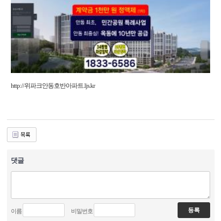
http://위파크안동호반아파트.ljs.kr
댓글
이름
비밀번호