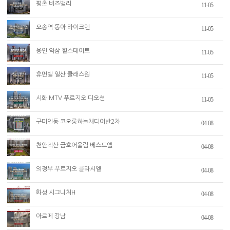
평촌 비즈밸리
11-05
오송역 동아 라이크텐
11-05
용인 역삼 힐스테이트
11-05
휴먼빌 일산 클래스원
11-05
시화 MTV 푸르지오 디오션
11-05
구미인동 코오롱하늘채디어반2차
04-08
천안직산 금호어울림 베스트엘
04-08
의정부 푸르지오 클라시엘
04-08
화성 시그니처H
04-08
아르떼 강남
04-08