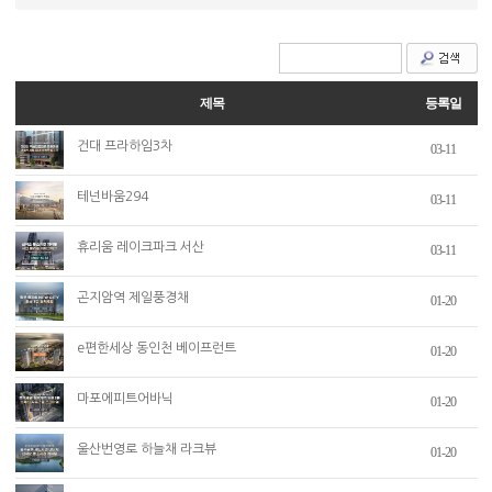
제목
등록일
건대 프라하임3차
03-11
테넌바움294
03-11
휴리움 레이크파크 서산
03-11
곤지암역 제일풍경채
01-20
e편한세상 동인천 베이프런트
01-20
마포에피트어바닉
01-20
울산번영로 하늘채 라크뷰
01-20