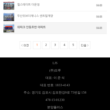
힐스테이트 더운정
04-08
두산위브더제니스 센트럴계양
04-08
위파크 안동호반 아파트
04-08
1
2
3
4
5
LJS
(주)모루
대표: 이 준 석
대표 번호: 1833-4143
주소: 경기도 김포시 김포한강9로 75번길 158
478-15-01230
분양플러스